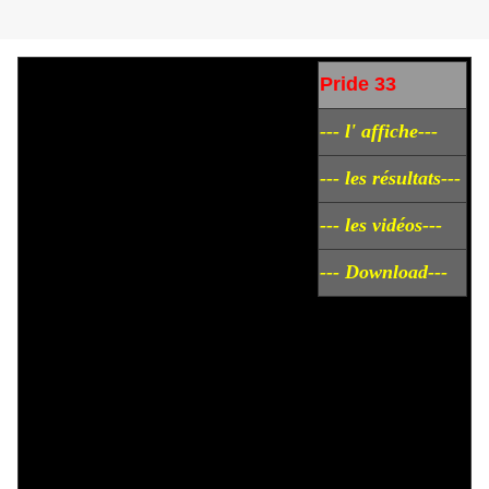
Pride 33
--- l' affiche---
--- les résultats---
--- les vidéos---
--- Download---