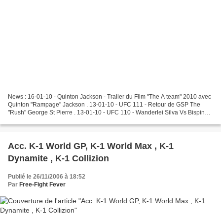
News : 16-01-10 - Quinton Jackson - Trailer du Film "The A team" 2010 avec
Quinton "Rampage" Jackson . 13-01-10 - UFC 111 - Retour de GSP The
"Rush" George St Pierre . 13-01-10 - UFC 110 - Wanderlei Silva Vs Bisping .
13-01-10 - UFC 109 - Previews .Couture...
Acc. K-1 World GP, K-1 World Max , K-1
Dynamite , K-1 Collizion
Publié le 26/11/2006 à 18:52
Par
Free-Fight Fever