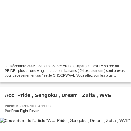
31 Décembre 2006 - Saitama Super Arena ( Japan). C ' est LA soirée du
PRIDE , plus d ' une vingtaine de combattants ( 24 exactement ) sont prevus
pour cet evenement qu ' est le SHOCKWAVE.Vous allez voir les plus
grandes stars qui ont participées cette...
Acc. Pride , Sengoku , Dream , Zuffa , WVE
Publié le 26/11/2006 à 19:08
Par
Free-Fight Fever