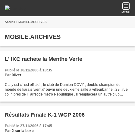
MENU
Accueil
» MOBILE.ARCHIVES
MOBILE.ARCHIVES
L' IKC rachète la Menthe Verte
Publié le 30/11/2006 à 18:35
Par
0liver
C a y est c ' est officiel , le club de Damien DOVY , double champion du
monde de karaté vient d' ouvrir une deuxiéme salle à villeurbanne , 29 , rue
colin prés de l ' arret de métro République . Il remplacera un autre club
specialisé dans le muay thai...
Résultats Finale K-1 WGP 2006
Publié le 27/11/2006 à 17:45
Par
2 sur la boxe