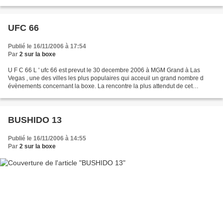
Boxing 2010 - FightCard. 17-02-10 - WMC...
UFC 66
Publié le 16/11/2006 à 17:54
Par
2 sur la boxe
U F C 66 L ' ufc 66 est prevut le 30 decembre 2006 à MGM Grand à Las
Vegas , une des villes les plus populaires qui acceuil un grand nombre d
évènements concernant la boxe. La rencontre la plus attendut de cet
evenement reste sans conteste le combat pour...
BUSHIDO 13
Publié le 16/11/2006 à 14:55
Par
2 sur la boxe