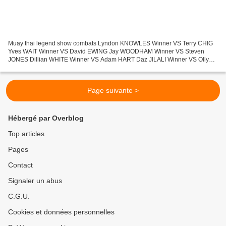
Muay thai legend show combats Lyndon KNOWLES Winner VS Terry CHIG
Yves WAIT Winner VS David EWING Jay WOODHAM Winner VS Steven
JONES Dillian WHITE Winner VS Adam HART Daz JILALI Winner VS Olly
WASTON Danny TAYLOR Winner VS David MACINTOSH Michael
WAKELING...
Page suivante >
Hébergé par Overblog
Top articles
Pages
Contact
Signaler un abus
C.G.U.
Cookies et données personnelles