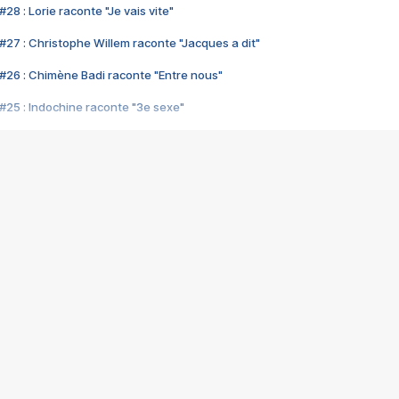
28 : Lorie raconte "Je vais vite"
#27 : Christophe Willem raconte "Jacques a dit"
#26 : Chimène Badi raconte "Entre nous"
#25 : Indochine raconte "3e sexe"
#24 : Zaho raconte "C'est chelou"
#23 : Patrick Bruel raconte "Au café des délices"
#22 : Kyo raconte "Le chemin"
#21 : Nolwenn Leroy raconte "Cassé"
#20 : Patrick Hernandez raconte "Born to be alive"
#19 : Lorie raconte "Près de moi"
#18 : Michael Jones raconte "A nos actes manqués" (avec Jean-Jacque
#17 : Khaled raconte "Aïcha"
#16 : Corneille raconte "Parce qu'on vient de loin"