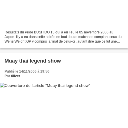
Resultats du Pride BUSHIDO 13 qui à eu lieu le 05 novembre 2006 au
Japon. Il y a eu dans cette soirée en tout douze matchsen comptant ceux du
WelterWeight GP y compris la final de celui-ci . autant dire que ce fut une
soirée remplis et assez spectaculaire...
Muay thai legend show
Publié le 14/11/2006 à 19:50
Par
0liver