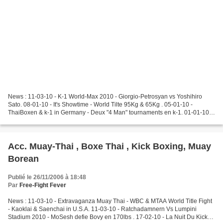
News : 11-03-10 - K-1 World-Max 2010 - Giorgio-Petrosyan vs Yoshihiro
Sato. 08-01-10 - It's Showtime - World Tilte 95Kg & 65Kg . 05-01-10 -
ThaiBoxen & k-1 in Germany - Deux "4 Man" tournaments en k-1. 01-01-10 -
K-1 Dynamite !! 2009 - Videos of event....
Acc. Muay-Thai , Boxe Thai , Kick Boxing, Muay
Borean
Publié le 26/11/2006 à 18:48
Par
Free-Fight Fever
News : 11-03-10 - Extravaganza Muay Thai - WBC & MTAA World Title Fight
- Kaoklai & Saenchai in U.S.A. 11-03-10 - Ratchadamnern Vs Lumpini
Stadium 2010 - MoSesh defie Bovy en 170lbs . 17-02-10 - La Nuit Du Kick