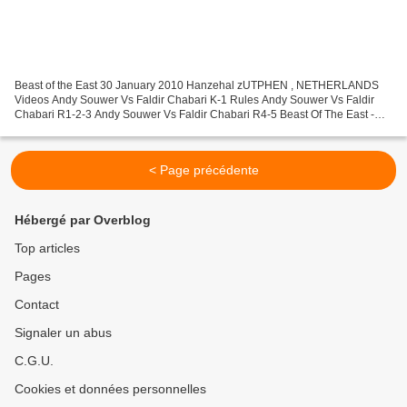
Beast of the East 30 January 2010 Hanzehal zUTPHEN , NETHERLANDS
Videos Andy Souwer Vs Faldir Chabari K-1 Rules Andy Souwer Vs Faldir
Chabari R1-2-3 Andy Souwer Vs Faldir Chabari R4-5 Beast Of The East -
Videos Andy Souwer Vs Faldir Chabari - K-1 Beast...
< Page précédente
Hébergé par Overblog
Top articles
Pages
Contact
Signaler un abus
C.G.U.
Cookies et données personnelles