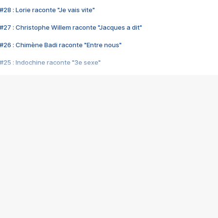
28 : Lorie raconte "Je vais vite"
#27 : Christophe Willem raconte "Jacques a dit"
#26 : Chimène Badi raconte "Entre nous"
#25 : Indochine raconte "3e sexe"
#24 : Zaho raconte "C'est chelou"
#23 : Patrick Bruel raconte "Au café des délices"
#22 : Kyo raconte "Le chemin"
#21 : Nolwenn Leroy raconte "Cassé"
#20 : Patrick Hernandez raconte "Born to be alive"
#19 : Lorie raconte "Près de moi"
#18 : Michael Jones raconte "A nos actes manqués" (avec Jean-Jacque
#17 : Khaled raconte "Aïcha"