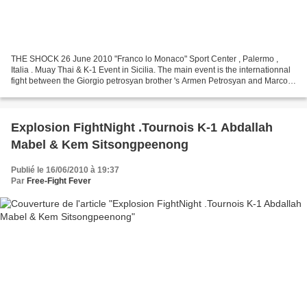
THE SHOCK 26 June 2010 "Franco lo Monaco" Sport Center , Palermo ,
Italia . Muay Thai & K-1 Event in Sicilia. The main event is the internationnal
fight between the Giorgio petrosyan brother 's Armen Petrosyan and Marco
"The Sniper" Pique. Marco Pique...
Explosion FightNight .Tournois K-1 Abdallah
Mabel & Kem Sitsongpeenong
Publié le 16/06/2010 à 19:37
Par
Free-Fight Fever