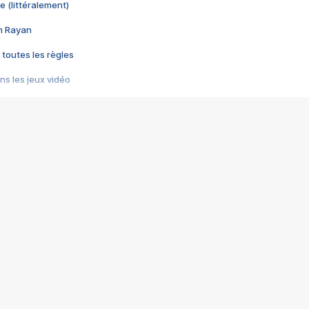
e (littéralement)
im Rayan
 toutes les règles
s les jeux vidéo
us choquant de Rockstar ? - Le scandale BULLY
e plus moche de Steam
du RÊVE tourne au CAUCHEMAR
pendant 8 heures
it… à tort
umiliés par un jeu vidéo
ire - Final Fantasy 8
ti un empire - Age of Empires
story DOFUS