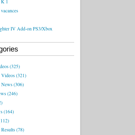
 K 1
 vacances
Fighter IV Add-on PS3/Xbox
gories
deos
(325)
 Videos
(321)
x News
(306)
ews
(246)
2)
ws
(164)
112)
 Results
(78)