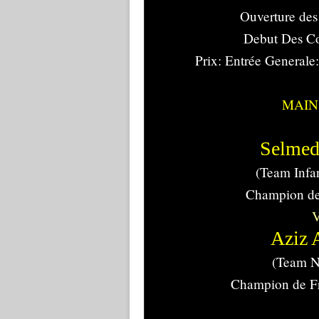
Ouverture des
Debut Des C
Prix: Entrée Generale
MAIN
Selmed
(Team Infan
Champion d
V
Aziz 
(Team 
Champion de F