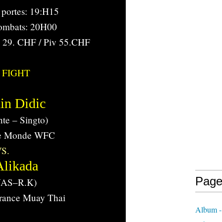
 portes: 19:H15
ombats: 20H00
: 29. CHF / Piv 55.CHF
 FIGHT
in Didic
te – Singto)
e Monde WFC
S.
Alikada
Page
NAS–R.K)
rance Muay Thai
Album -