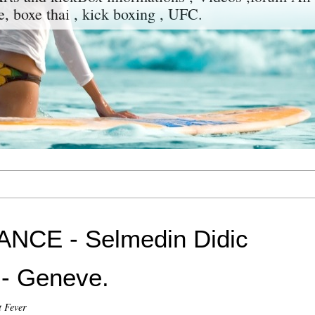
e, boxe thai , kick boxing , UFC.
NCE - Selmedin Didic
 - Geneve.
t Fever