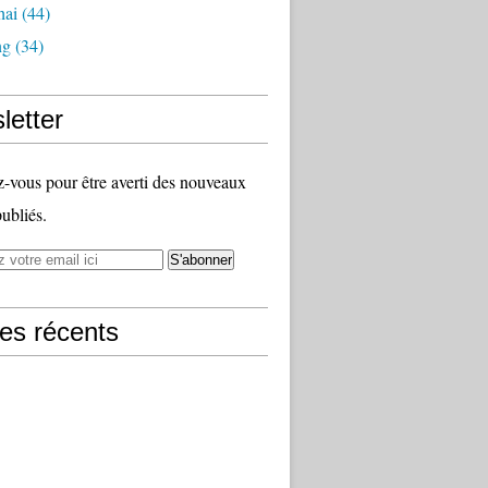
hai
(44)
ng
(34)
letter
vous pour être averti des nouveaux
publiés.
les récents