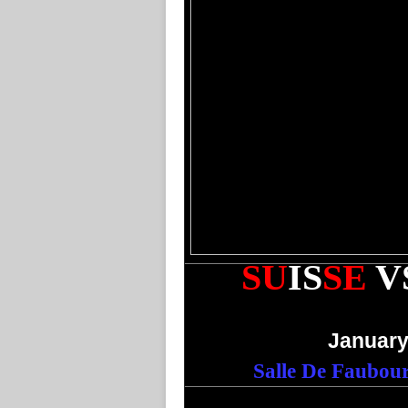
SU
IS
SE
V
January
Salle De Faubour