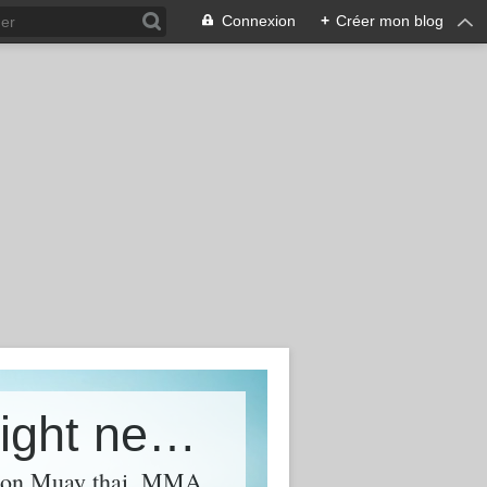
Connexion
+
Créer mon blog
FFF - Free-Fight Fever - World Fight news &amp; Videos
l on Muay thai, MMA,