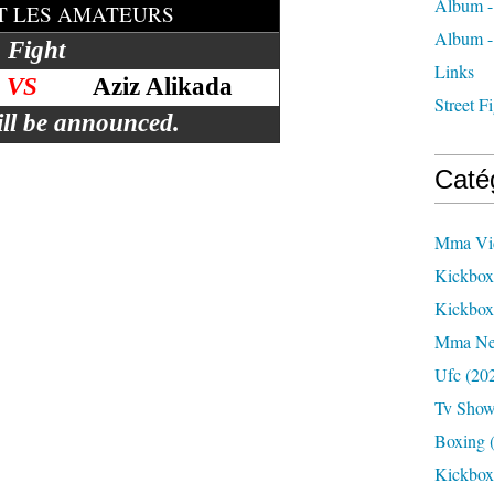
Album -
ET LES AMATEURS
Album -
 Fight
Links
VS
Aziz Alikada
Street 
ill be announced.
Caté
Mma Vi
Kickbox
Kickbo
Mma N
Ufc
(20
Tv Sho
Boxing
(
Kickbox