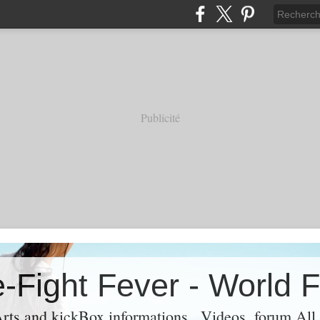
Publicité
rts and kickBox informations , Videos ,forum Al