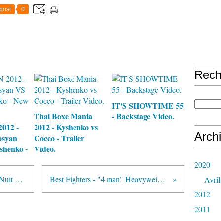
post
0
Rech
IT'S SHOWTIME 55
Thai Boxe Mania
- Backstage Video.
012 -
2012 - Kyshenko vs
Arch
osyan
Cocco - Trailer
shenko -
Video.
2020
Association Club Energique - La Nuit Des Champions - Sidi Moumen.
Best Fighters - "4 man" Heavyweight tournament - K-1 - Troyes
Avril
2012
2011