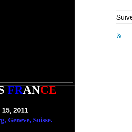
Suiv
S
FR
AN
CE
 15, 2011
g, Geneve, Suisse.