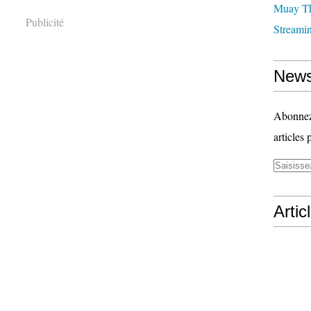
Muay T
Publicité
Streami
News
Abonnez-
articles 
Artic