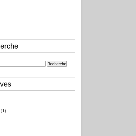
erche
ives
(1)