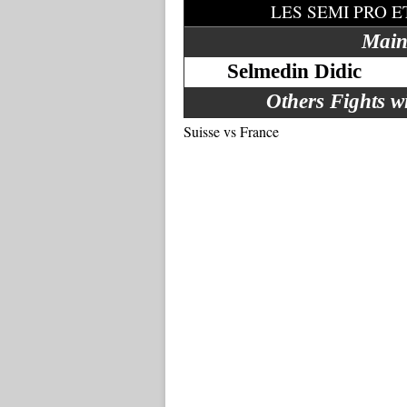
LES SEMI PRO 
Main
Selmedin Didic
Others Fights w
Suisse vs France