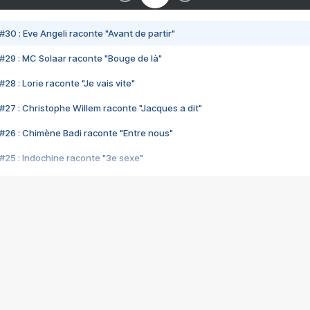
#30 : Eve Angeli raconte "Avant de partir"
#29 : MC Solaar raconte "Bouge de là"
28 : Lorie raconte "Je vais vite"
#27 : Christophe Willem raconte "Jacques a dit"
#26 : Chimène Badi raconte "Entre nous"
#25 : Indochine raconte "3e sexe"
#24 : Zaho raconte "C'est chelou"
#23 : Patrick Bruel raconte "Au café des délices"
#22 : Kyo raconte "Le chemin"
#21 : Nolwenn Leroy raconte "Cassé"
#20 : Patrick Hernandez raconte "Born to be alive"
#19 : Lorie raconte "Près de moi"