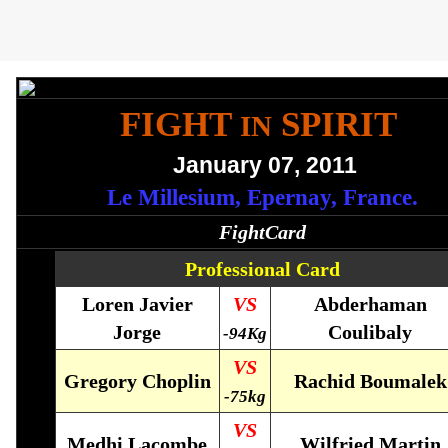
FIGHT
SPIRIT
IN
January 07, 2011
Le Millesium, Epernay, France.
FightCard
Professional Card
Loren Javier
VS
Abderhaman
Jorge
Coulibaly
-94Kg
VS
Gregory Choplin
Rachid Boumalek
-75kg
VS
Medhi Lacombe
Wilfried Martin