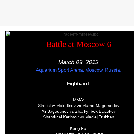
Battle at Moscow 6
March 08, 2012
Aquarium Sport Arena, Moscow, Russia.
Fightcard:
MMA:
Stanislav Molodtsov vs Murad Magomedov
Ali Bagautinov vs Zharkynbek Baizakov
Shamkhal Kerimov vs Maciej Trukhan
Kung Fu:
Ismail Aliev vs Van Anying